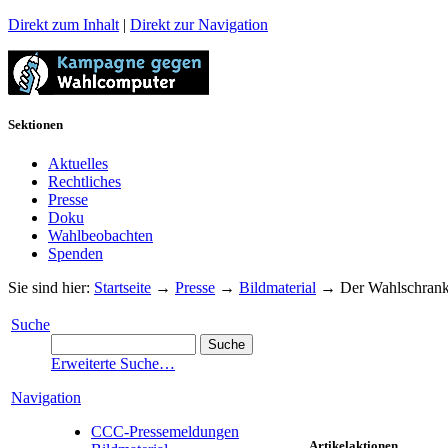
Direkt zum Inhalt
|
Direkt zur Navigation
Sektionen
Aktuelles
Rechtliches
Presse
Doku
Wahlbeobachten
Spenden
Sie sind hier:
Startseite
→
Presse
→
Bildmaterial
→
Der Wahlschran
Suche
Erweiterte Suche…
Navigation
CCC-Pressemeldungen
Artikelaktionen